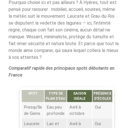
Pourquoi choisir ici et pas ailleurs ? À Hyères, tout est
pensé pour rassurer : mobilier, accueil, sourires, même
la météo suit le mouvement. Leucate et Grau-du-Roi
se disputent la vedette des lagunes — ici, l’intimité
règne, chaque coin fait son cinéma, aucun détail ne
manque. Wissant, minimaliste, protège du tumulte et
fait rimer sécurité et nature brute. Et parce que tout le
monde aime comparer, qui saura lequel collera le mieux
à vos attentes ?
Comparatif rapide des principaux spots débutants en
France
SPOT
TYPE DE
SAISON
PRÉSENCE
PLAN D’EAU
IDÉALE
D’ÉCOLES
Presqu’île
Eau peu
Avril à
Oui
de Giens
profonde
octobre
Leucate
Lac et
Avril à
Oui