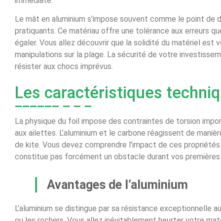
immédiate.
Le mât en aluminium s’impose souvent comme le point de d
pratiquants. Ce matériau offre une tolérance aux erreurs q
égaler. Vous allez découvrir que la solidité du matériel est 
manipulations sur la plage. La sécurité de votre investiss
résister aux chocs imprévus.
Les caractéristiques techni
La physique du foil impose des contraintes de torsion import
aux ailettes. L’aluminium et le carbone réagissent de maniè
de kite. Vous devez comprendre l’impact de ces propriétés s
constitue pas forcément un obstacle durant vos premières 
Avantages de l’aluminium
L’aluminium se distingue par sa résistance exceptionnelle a
ou les rochers. Vous allez inévitablement heurter votre maté