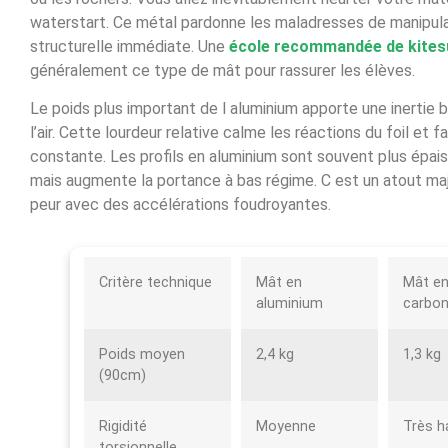
waterstart. Ce métal pardonne les maladresses de manipulat
structurelle immédiate. Une
école recommandée de kites
généralement ce type de mât pour rassurer les élèves.
Le poids plus important de l aluminium apporte une inertie b
l’air. Cette lourdeur relative calme les réactions du foil et f
constante. Les profils en aluminium sont souvent plus épais,
mais augmente la portance à bas régime. C est un atout maj
peur avec des accélérations foudroyantes.
Critère technique
Mât en
Mât e
aluminium
carbo
Poids moyen
2,4 kg
1,3 kg
(90cm)
Rigidité
Moyenne
Très h
torsionnelle