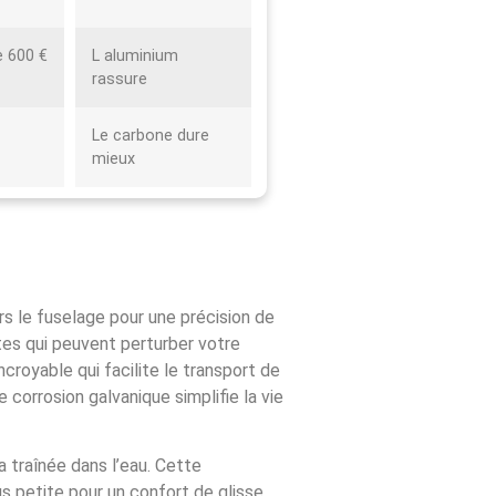
e 600 €
L aluminium
rassure
Le carbone dure
mieux
rs le fuselage pour une précision de
ites qui peuvent perturber votre
croyable qui facilite le transport de
 corrosion galvanique simplifie la vie
a traînée dans l’eau. Cette
us petite pour un confort de glisse