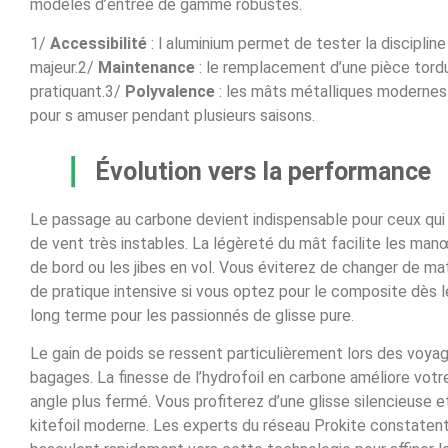
modèles d’entrée de gamme robustes.
1/
Accessibilité
: l aluminium permet de tester la discipline
majeur.2/
Maintenance
: le remplacement d’une pièce tordu
pratiquant.3/
Polyvalence
: les mâts métalliques modernes
pour s amuser pendant plusieurs saisons.
Évolution vers la performance
Le passage au carbone devient indispensable pour ceux qui
de vent très instables. La légèreté du mât facilite les 
de bord ou les jibes en vol. Vous éviterez de changer de m
de pratique intensive si vous optez pour le composite dès l
long terme pour les passionnés de glisse pure.
Le gain de poids se ressent particulièrement lors des voy
bagages. La finesse de l’hydrofoil en carbone améliore vot
angle plus fermé. Vous profiterez d’une glisse silencieuse 
kitefoil moderne. Les experts du réseau Prokite constatent