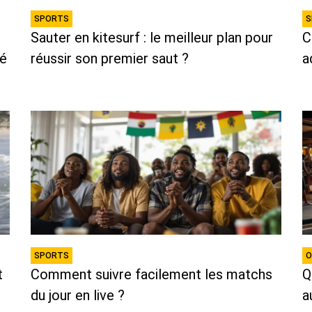
SPORTS
S
Sauter en kitesurf : le meilleur plan pour
C
té
réussir son premier saut ?
a
SPORTS
O
t
Comment suivre facilement les matchs
Q
du jour en live ?
a