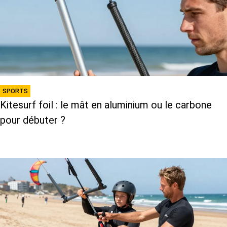
SPORTS
Kitesurf foil : le mât en aluminium ou le carbone
pour débuter ?