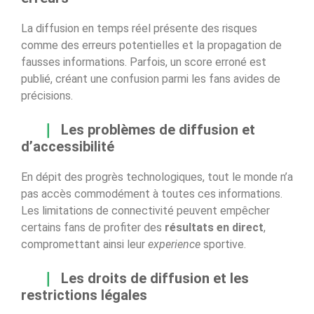
La diffusion en temps réel présente des risques
comme des erreurs potentielles et la propagation de
fausses informations. Parfois, un score erroné est
publié, créant une confusion parmi les fans avides de
précisions.
Les problèmes de diffusion et
d’accessibilité
En dépit des progrès technologiques, tout le monde n’a
pas accès commodément à toutes ces informations.
Les limitations de connectivité peuvent empêcher
certains fans de profiter des
résultats en direct
,
compromettant ainsi leur
experience
sportive.
Les droits de diffusion et les
restrictions légales