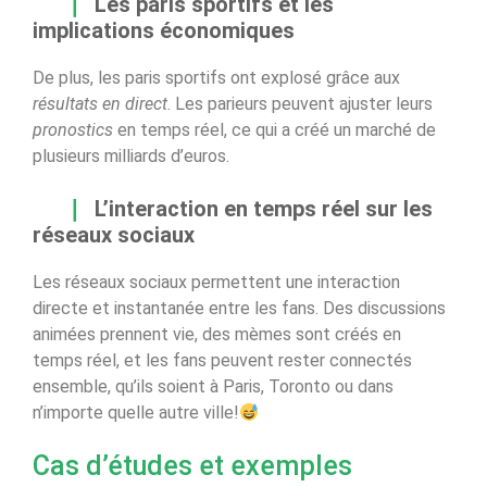
Les paris sportifs et les
implications économiques
De plus, les paris sportifs ont explosé grâce aux
résultats en direct
. Les parieurs peuvent ajuster leurs
pronostics
en temps réel, ce qui a créé un marché de
plusieurs milliards d’euros.
L’interaction en temps réel sur les
réseaux sociaux
Les réseaux sociaux permettent une interaction
directe et instantanée entre les fans. Des discussions
animées prennent vie, des mèmes sont créés en
temps réel, et les fans peuvent rester connectés
ensemble, qu’ils soient à Paris, Toronto ou dans
n’importe quelle autre ville!
Cas d’études et exemples