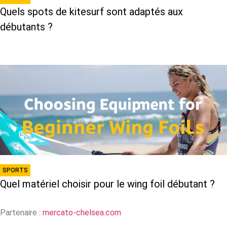
Quels spots de kitesurf sont adaptés aux
débutants ?
SPORTS
Quel matériel choisir pour le wing foil débutant ?
Partenaire :
mercato-chelsea.com