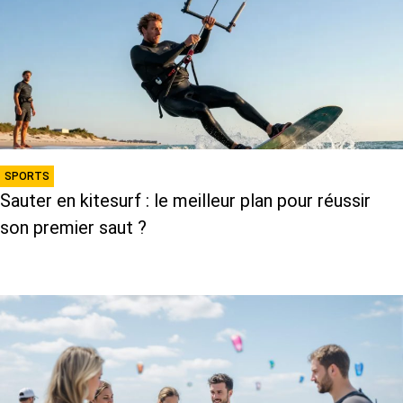
SPORTS
Sauter en kitesurf : le meilleur plan pour réussir
son premier saut ?