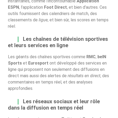
instantanés, comme l’incontournable
Application
ESPN
, l’application
Foot Direct
, et bien d’autres. Ces
outils fournissent des calendriers de match, des
classements de
ligue
, et bien sûr, les scores en temps
réel.
Les chaînes de télévision sportives
et leurs services en ligne
Les géants des chaînes sportives comme
RMC
,
beIN
Sports
et
Eurosport
ont développé des services en
ligne qui proposent non seulement des diffusions en
direct mais aussi des alertes de
résultats en direct
, des
commentaires en temps réel, et des analyses
approfondies.
Les réseaux sociaux et leur rôle
dans la diffusion en temps réel