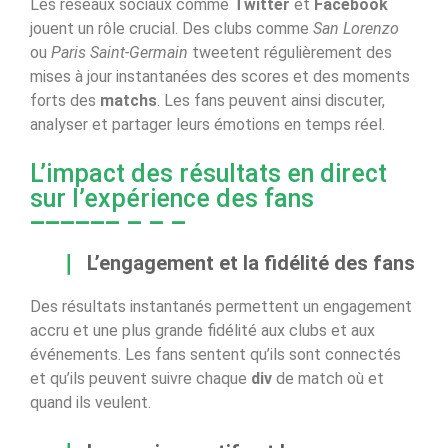
Les réseaux sociaux comme
Twitter
et
Facebook
jouent un rôle crucial. Des clubs comme
San Lorenzo
ou
Paris Saint-Germain
tweetent régulièrement des
mises à jour instantanées des scores et des moments
forts des
matchs
. Les fans peuvent ainsi discuter,
analyser et partager leurs émotions en temps réel.
L’impact des résultats en direct
sur l’expérience des fans
L’engagement et la fidélité des fans
Des résultats instantanés permettent un engagement
accru et une plus grande fidélité aux clubs et aux
événements. Les fans sentent qu’ils sont connectés
et qu’ils peuvent suivre chaque
div
de match où et
quand ils veulent.