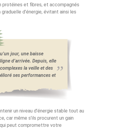
en protéines et fibres, et accompagnés
graduelle d’énergie, évitant ainsi les
u’un jour, une baisse
ligne d’arrivée. Depuis, elle
complexes la veille et des
élioré ses performances et
ntenir un niveau d’énergie stable tout au
ce, car même s’ils procurent un gain
e qui peut compromettre votre