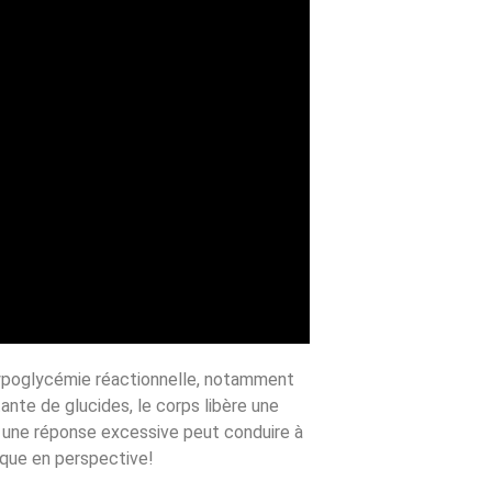
hypoglycémie réactionnelle, notamment
ante de glucides, le corps libère une
t, une réponse excessive peut conduire à
ique en perspective!